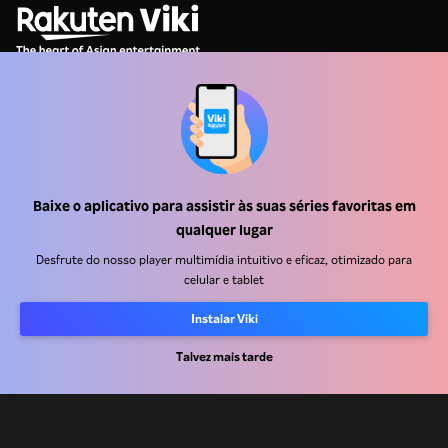
Central de ajuda
Trabalhe Conosco
Baixe o aplicativo para assistir às suas séries favoritas em
qualquer lugar
Emissoras
Desfrute do nosso player multimídia intuitivo e eficaz, otimizado para
Anunciantes
celular e tablet
Central de imprensa
Instalar Viki
Termos de uso
Talvez mais tarde
Política de privacidade
Política de cookies e Tecnologias de rastreamento
Política de direitos autorais