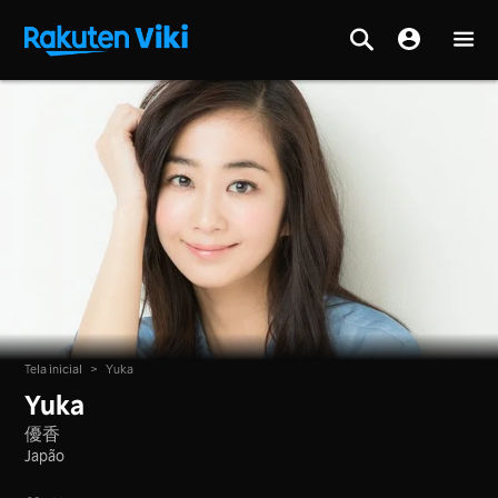
Tela inicial
>
Yuka
Yuka
優香
Japão