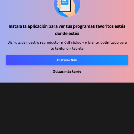
Instala la aplicación para ver tus programas favoritos estés
Centro de ayuda
donde estés
Trabaja con nosotros
Disfruta de nuestro reproductor móvil rápido y eficiente, optimizado para
tu teléfono y tableta
Socios de distribución
Instalar Viki
Anunciantes
Centro de prensa
Quizás más tarde
Términos de Uso
Política de Privacidad
Política de cookies y tecnologías de seguimiento
Política de derechos de autor