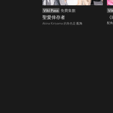
Viki Pass
免費集數
Vik
聖愛倖存者
《l
配角
Akina Kiriyama 的角色是
配角