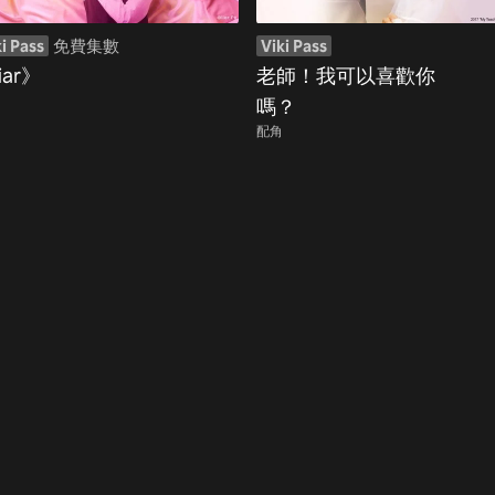
i Pass
免費集數
Viki Pass
iar》
老師！我可以喜歡你
嗎？
配角