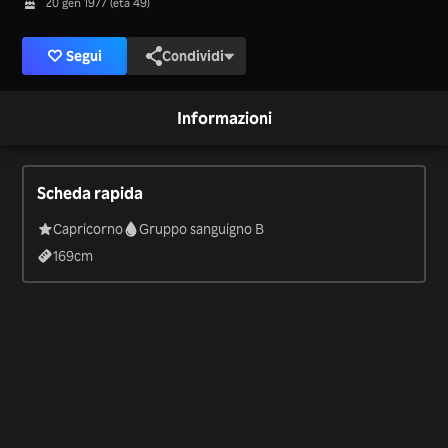
20 gen 1977 (età 49)
Segui
Condividi
Informazioni
Scheda rapida
Capricorno
Gruppo sanguigno B
169
cm