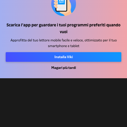
Scarica l’app per guardare i tuoi programmi preferiti quando
Centro assistenza
vuoi
Lavora Con Noi
Approfitta del tuo lettore mobile facile e veloce, ottimizzato per il tuo
smartphone e tablet
Partner per la distribuzione
Installa Viki
Inserzionisti
Centro stampa
Magari più tardi
Condizioni d'uso
Informativa sulla privacy
Informativa sui cookie e sulla Tecnologia di tracciamento
Politica sul copyright