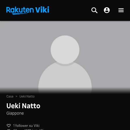
Casa
>
Ueki Natto
Ueki Natto
Giappone
1 follower su Viki