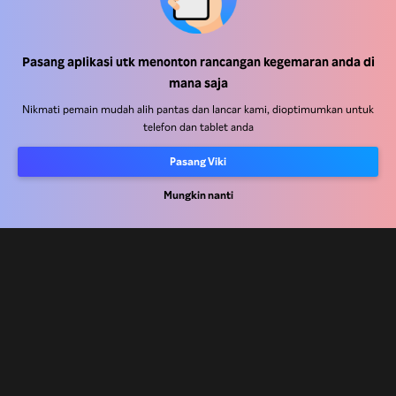
Pusat Bantuan
Pasang aplikasi utk menonton rancangan kegemaran anda di
mana saja
Kerja Dengan Kami
Nikmati pemain mudah alih pantas dan lancar kami, dioptimumkan untuk
telefon dan tablet anda
Rakan Kongsi Pengedaran
Pengiklan
Pasang Viki
Pusat Akhbar
Mungkin nanti
Terma Penggunaan
Dasar Privasi
Dasar Teknologi Kuki dan Penjejakan
Dasar Hak Cipta