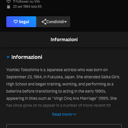
11 follower su Viki
23 set 1964 (età 61)
Segui
Condividi
Informazioni
Informazioni
Yoshiko Tokoshima is a Japanese actress who was born on
September 23, 1964, in Fukuoka, Japan. She attended Seika Girls
High School and began training, working, and performing as a
ballerina before transitioning to acting in the early 1990s,
appearing in titles such as “Vingt Cinq Ans Marriage” (1991). She
has since gone on to appear in a number of more recent hit
drama series titles, including “Tokyo Sentimental” in 2016 and the
Read more
2019 title “Coffee & Vanilla.”