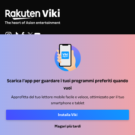
Centro assistenza
Lavora Con Noi
Partner per la distribuzione
Scarica l’app per guardare i tuoi programmi preferiti quando
vuoi
Inserzionisti
Approfitta del tuo lettore mobile facile e veloce, ottimizzato per il tuo
Centro stampa
smartphone e tablet
Condizioni d'uso
Installa Viki
Informativa sulla privacy
Magari più tardi
Informativa sui cookie e sulla Tecnologia di tracciamento