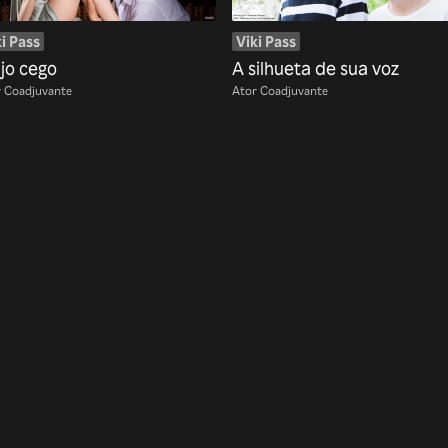
i Pass
Viki Pass
ijo cego
A silhueta de sua voz
 Coadjuvante
Ator Coadjuvante