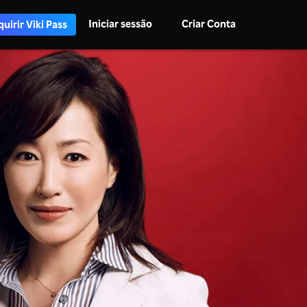
Iniciar sessão
Criar Conta
uirir Viki Pass