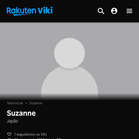
Tela inicial
>
Suzanne
Suzanne
Japão
1 seguidores na Viki