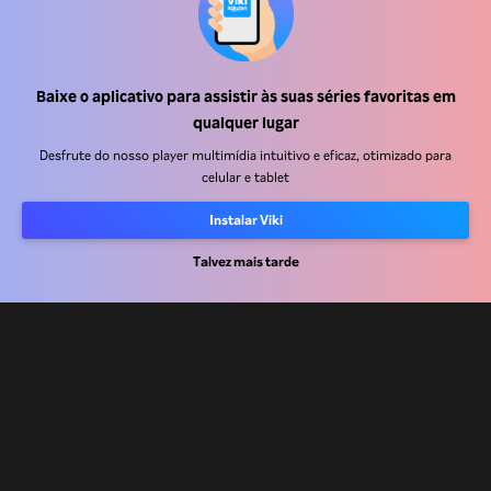
Baixe o aplicativo para assistir às suas séries favoritas em
Central de ajuda
qualquer lugar
Trabalhe Conosco
Desfrute do nosso player multimídia intuitivo e eficaz, otimizado para
celular e tablet
Emissoras
Instalar Viki
Anunciantes
Central de imprensa
Talvez mais tarde
Termos de uso
Política de privacidade
Política de cookies e Tecnologias de rastreamento
Política de direitos autorais