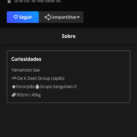
28 de out. de 1986 (idade 39)
Seguir
Compartilhar
Sobre
Curiosidades
Yamamoto Sae
De K Dash Group (Japão)
Escorpião
Grupo Sanguíneo O
165
cm |
45
kg