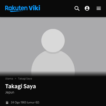
Utama
>
Takagi Saya
Takagi Saya
Jepun
24 Ogo 1963 (umur 62)