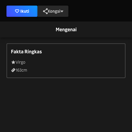
Ikuti
Kongsi
Mengenai
Fakta Ringkas
Virgo
163
cm