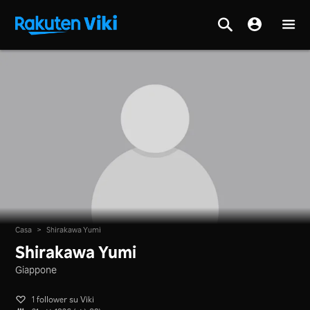
Casa
>
Shirakawa Yumi
Shirakawa Yumi
Giappone
1 follower su Viki