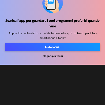
Scarica l’app per guardare i tuoi programmi preferiti quando
Centro assistenza
vuoi
Lavora Con Noi
Approfitta del tuo lettore mobile facile e veloce, ottimizzato per il tuo
smartphone e tablet
Partner per la distribuzione
Installa Viki
Inserzionisti
Centro stampa
Magari più tardi
Condizioni d'uso
Informativa sulla privacy
Informativa sui cookie e sulla Tecnologia di tracciamento
Politica sul copyright