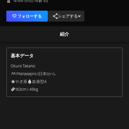
1976年1月5日 (年齢 50)
フォローする
シェアする
紹介
基本データ
Okura Takano
Manasepro (日本)から
やぎ座
血液型A
163
cm |
48
kg