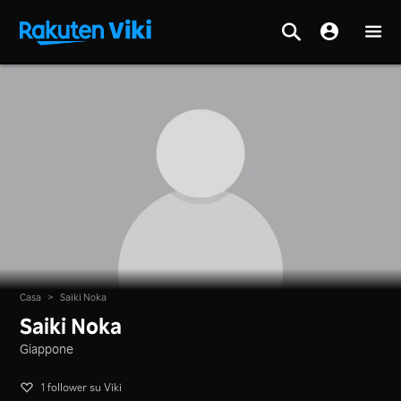
Casa
>
Saiki Noka
Saiki Noka
Giappone
1 follower su Viki