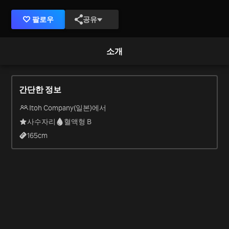
팔로우
공유
소개
간단한 정보
Itoh Company(일본)에서
사수자리
혈액형 B
165
cm