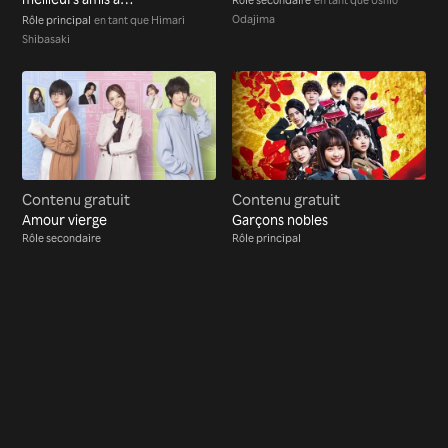
partir de maintenant
Odajima
Rôle principal
en tant que Himari
?
Shibasaki
Contenu gratuit
Contenu gratuit
Amour vierge
Garçons nobles
Rôle secondaire
Rôle principal