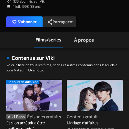
336 abonnés sur Viki
1 juil. 1998 (28 ans)
S'abonner
Partager
Films/séries
À propos
Contenus sur Viki
Voici la liste de tous les films, séries et autres contenus dans lesquels a
joué Natsumi Okamoto.
En cours de diffusion
Viki Pass
Épisodes gratuits
Contenu gratuit
Et si on arrêtait d'être
Mariage d'affaires
meilleurs amis à
Rôle secondaire
en tant que Ushio