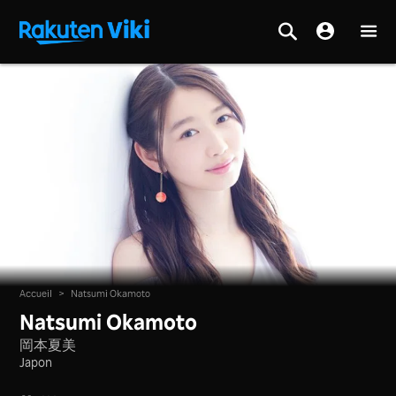
Accueil
>
Natsumi Okamoto
Natsumi Okamoto
岡本夏美
Japon