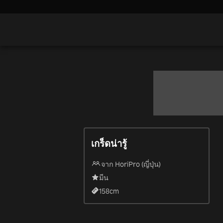
เกร็ดน่ารู้
จาก HoriPro (ญี่ปุ่น)
มีน
158
cm