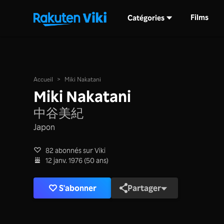
Films
Catégories
Accueil
>
Miki Nakatani
Miki Nakatani
中谷美紀
Japon
82 abonnés sur Viki
12 janv. 1976 (50 ans)
S'abonner
Partager