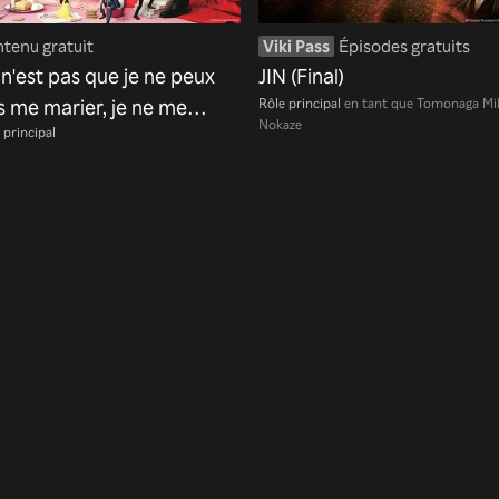
tenu gratuit
Viki Pass
Épisodes gratuits
 n'est pas que je ne peux
JIN (Final)
Rôle principal
en tant que Tomonaga Mi
s me marier, je ne me
Nokaze
 principal
rie pas