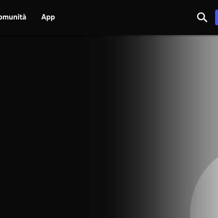
omunità
App