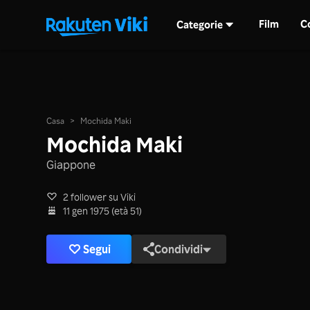
Film
C
Categorie
Casa
>
Mochida Maki
Mochida Maki
Giappone
2 follower su Viki
11 gen 1975 (età 51)
Segui
Condividi