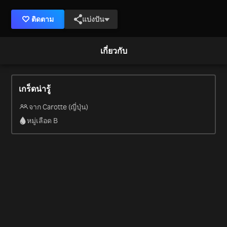
ติดตาม
แบ่งปัน
เกี่ยวกับ
เกร็ดน่ารู้
จาก Carotte (ญี่ปุ่น)
หมู่เลือด B