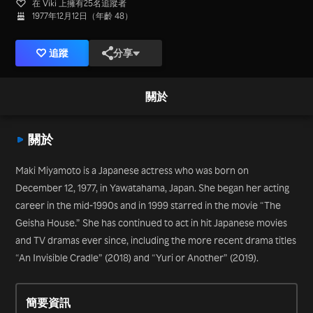
在 Viki 上擁有25名追蹤者
1977年12月12日（年齡 48）
追蹤
分享
關於
關於
Maki Miyamoto is a Japanese actress who was born on
December 12, 1977, in Yawatahama, Japan. She began her acting
career in the mid-1990s and in 1999 starred in the movie “The
Geisha House.” She has continued to act in hit Japanese movies
and TV dramas ever since, including the more recent drama titles
“An Invisible Cradle” (2018) and “Yuri or Another” (2019).
簡要資訊