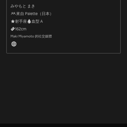
みやもと まき
來自 Palette（日本）
射手座
血型 A
162
cm
Maki Miyamoto 的社交媒體