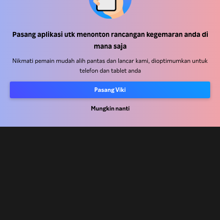
Pusat Bantuan
Pasang aplikasi utk menonton rancangan kegemaran anda di
mana saja
Kerja Dengan Kami
Nikmati pemain mudah alih pantas dan lancar kami, dioptimumkan untuk
telefon dan tablet anda
Rakan Kongsi Pengedaran
Pengiklan
Pasang Viki
Pusat Akhbar
Mungkin nanti
Terma Penggunaan
Dasar Privasi
Dasar Teknologi Kuki dan Penjejakan
Dasar Hak Cipta