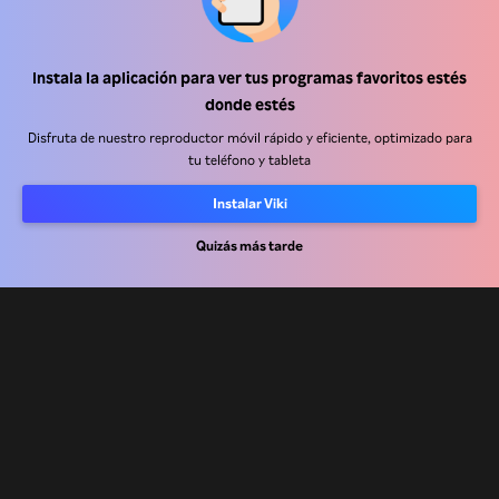
Centro de ayuda
Instala la aplicación para ver tus programas favoritos estés
donde estés
Trabaja con nosotros
Disfruta de nuestro reproductor móvil rápido y eficiente, optimizado para
tu teléfono y tableta
Socios de distribución
Anunciantes
Instalar Viki
Centro de prensa
Quizás más tarde
Términos de Uso
Política de Privacidad
Política de cookies y tecnologías de seguimiento
Política de derechos de autor