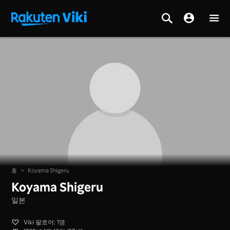
홈
>
Koyama Shigeru
Koyama Shigeru
일본
Viki 팔로어: 1명