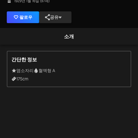
1929년 1월 16일 (97세)
팔로우
공유
소개
간단한 정보
염소자리
혈액형 A
175
cm