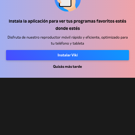
Centro de ayuda
Instala la aplicación para ver tus programas favoritos estés
donde estés
Trabaja con nosotros
Disfruta de nuestro reproductor móvil rápido y eficiente, optimizado para
tu teléfono y tableta
Socios de distribución
Anunciantes
Instalar Viki
Centro de prensa
Quizás más tarde
Términos de Uso
Política de Privacidad
Política de cookies y tecnologías de seguimiento
Política de derechos de autor