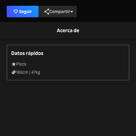
Seguir
Compartir
Acerca de
Datos rápidos
Piscis
166
cm |
47
kg