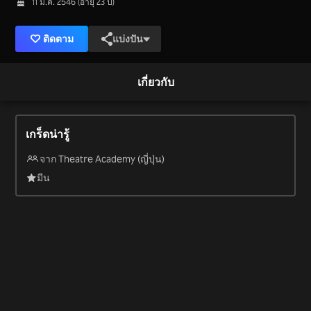
11 มี.ค. 2546 (อายุ 23 ปี)
ติดตาม
แบ่งปัน
เกี่ยวกับ
เกร็ดน่ารู้
จาก Theatre Academy (ญี่ปุ่น)
มีน