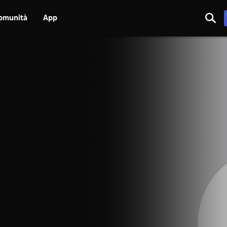
omunità
App