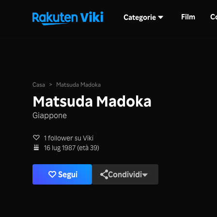
Film
C
Categorie
Casa
>
Matsuda Madoka
Matsuda Madoka
Giappone
1 follower su Viki
16 lug 1987 (età 39)
Segui
Condividi