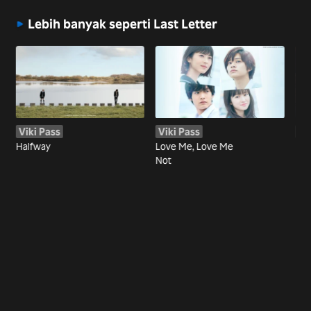
Lebih banyak seperti Last Letter
Viki Pass
Viki Pass
Vi
Halfway
Love Me, Love Me
Eve
Not
Dis