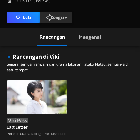
10 Jun 1977 (umur 49)
Ikuti
Kongsi
Rancangan
Mengenai
Rancangan di Viki
Senarai semua filem, siri dan drama lakonan Takako Matsu, semuanya di
satu tempat.
Viki Pass
Last Letter
Pelakon Utama
sebagai Yuri Kishibeno