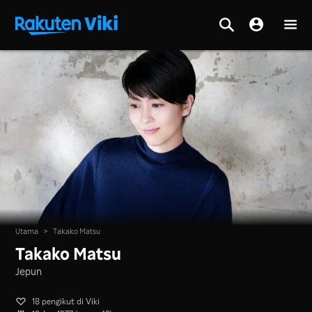
Utama
>
Takako Matsu
Takako Matsu
Jepun
18 pengikut di Viki