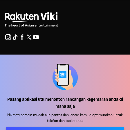
Pusat Bantuan
Kerja Dengan Kami
Rakan Kongsi Pengedaran
Pengiklan
Pusat Akhbar
Pasang aplikasi utk menonton rancangan kegemaran anda di
mana saja
Terma Penggunaan
Nikmati pemain mudah alih pantas dan lancar kami, dioptimumkan untuk
telefon dan tablet anda
Dasar Privasi