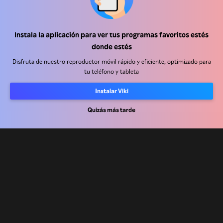
Centro de ayuda
Instala la aplicación para ver tus programas favoritos estés
donde estés
Trabaja con nosotros
Disfruta de nuestro reproductor móvil rápido y eficiente, optimizado para
tu teléfono y tableta
Socios de distribución
Anunciantes
Instalar Viki
Centro de prensa
Quizás más tarde
Términos de Uso
Política de Privacidad
Política de cookies y tecnologías de seguimiento
Política de derechos de autor