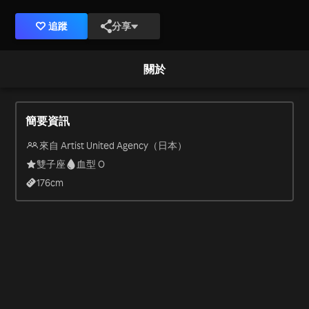
追蹤
分享
關於
簡要資訊
來自 Artist United Agency（日本）
雙子座
血型 O
176
cm