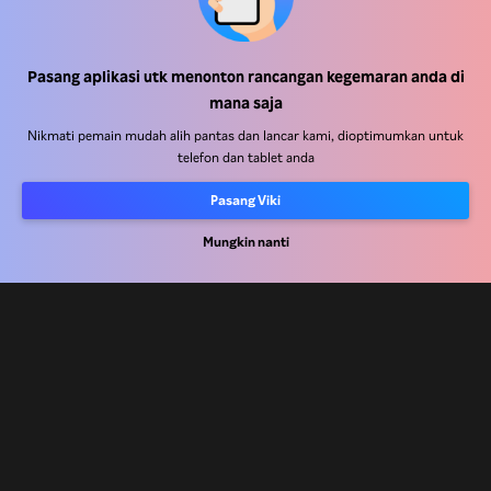
Pusat Bantuan
Pasang aplikasi utk menonton rancangan kegemaran anda di
mana saja
Kerja Dengan Kami
Nikmati pemain mudah alih pantas dan lancar kami, dioptimumkan untuk
telefon dan tablet anda
Rakan Kongsi Pengedaran
Pengiklan
Pasang Viki
Pusat Akhbar
Mungkin nanti
Terma Penggunaan
Dasar Privasi
Dasar Teknologi Kuki dan Penjejakan
Dasar Hak Cipta