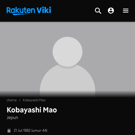
Utama
>
Kobayashi Mao
Kobayashi Mao
Jepun
21 Jul 1982 (umur 44)