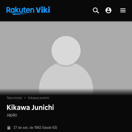
Tela inicial
>
Kikawa Junichi
Kikawa Junichi
Japão
27 de set. de 1962 (idade 63)