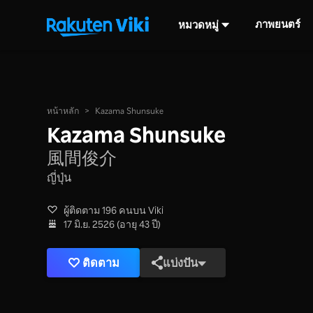
ภาพยนตร์
หมวดหมู่
หน้าหลัก
>
Kazama Shunsuke
Kazama Shunsuke
風間俊介
ญี่ปุ่น
ผู้ติดตาม 196 คนบน Viki
17 มิ.ย. 2526 (อายุ 43 ปี)
ติดตาม
แบ่งปัน