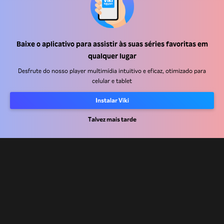
Baixe o aplicativo para assistir às suas séries favoritas em
Central de ajuda
qualquer lugar
Trabalhe Conosco
Desfrute do nosso player multimídia intuitivo e eficaz, otimizado para
celular e tablet
Emissoras
Instalar Viki
Anunciantes
Central de imprensa
Talvez mais tarde
Termos de uso
Política de privacidade
Política de cookies e Tecnologias de rastreamento
Política de direitos autorais