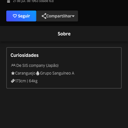
21 de jul. de 1963 (idade 63)
Seguir
Compartilhar
Sobre
Curiosidades
De SIS company (Japão)
Caranguejo
Grupo Sanguíneo A
173
cm |
64
kg