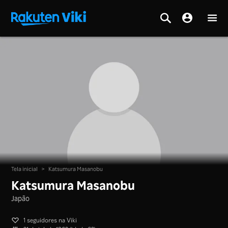
Tela inicial
>
Katsumura Masanobu
Katsumura Masanobu
Japão
1 seguidores na Viki