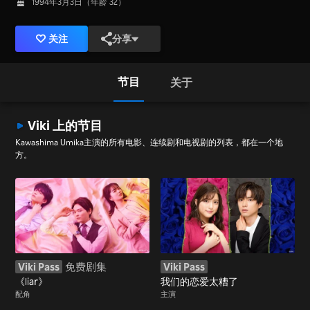
1994年3月3日（年龄 32）
关注
分享
节目
关于
Viki 上的节目
Kawashima Umika主演的所有电影、连续剧和电视剧的列表，都在一个地
方。
Viki Pass
免费剧集
Viki Pass
《liar》
我们的恋爱太糟了
配角
主演