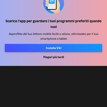
Scarica l’app per guardare i tuoi programmi preferiti quando
Centro assistenza
vuoi
Lavora Con Noi
Approfitta del tuo lettore mobile facile e veloce, ottimizzato per il tuo
smartphone e tablet
Partner per la distribuzione
Installa Viki
Inserzionisti
Centro stampa
Magari più tardi
Condizioni d'uso
Informativa sulla privacy
Informativa sui cookie e sulla Tecnologia di tracciamento
Politica sul copyright