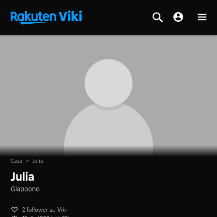
Casa
>
Julia
Julia
Giappone
2 follower su Viki