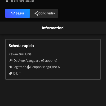
13 dic 1993 (età 32)
Segui
Condividi
Informazioni
Scheda rapida
Kawakami Juria
Da Avex Vanguard (Giappone)
Sagittario
Gruppo sanguigno A
151
cm