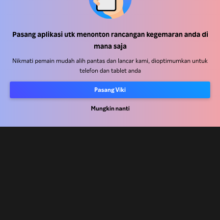
Pusat Bantuan
Pasang aplikasi utk menonton rancangan kegemaran anda di
mana saja
Kerja Dengan Kami
Nikmati pemain mudah alih pantas dan lancar kami, dioptimumkan untuk
telefon dan tablet anda
Rakan Kongsi Pengedaran
Pengiklan
Pasang Viki
Pusat Akhbar
Mungkin nanti
Terma Penggunaan
Dasar Privasi
Dasar Teknologi Kuki dan Penjejakan
Dasar Hak Cipta