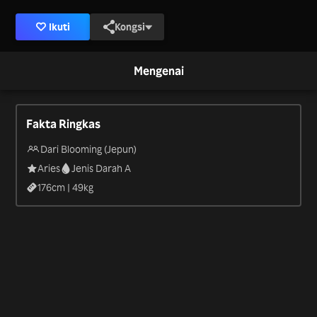
Ikuti
Kongsi
Mengenai
Fakta Ringkas
Dari Blooming (Jepun)
Aries
Jenis Darah A
176
cm |
49
kg