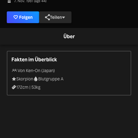
7. Nov. 1981 (age 44)
Folgen
Teilen
Über
Fakten im Überblick
Von Ken-On (Japan)
Skorpion
Blutgruppe A
172
cm |
53
kg