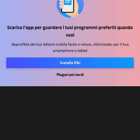
Scarica l’app per guardare i tuoi programmi preferiti quando
Centro assistenza
vuoi
Lavora Con Noi
Approfitta del tuo lettore mobile facile e veloce, ottimizzato per il tuo
smartphone e tablet
Partner per la distribuzione
Installa Viki
Inserzionisti
Centro stampa
Magari più tardi
Condizioni d'uso
Informativa sulla privacy
Informativa sui cookie e sulla Tecnologia di tracciamento
Politica sul copyright