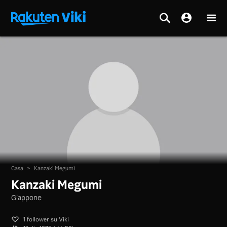
Casa
>
Kanzaki Megumi
Kanzaki Megumi
Giappone
1 follower su Viki