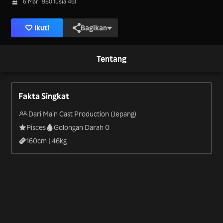
6 Mar 1980 (usia 46)
Ikuti
Bagikan
Tentang
Fakta Singkat
Dari Main Cast Production (Jepang)
Pisces
Golongan Darah 0
160
cm |
46
kg