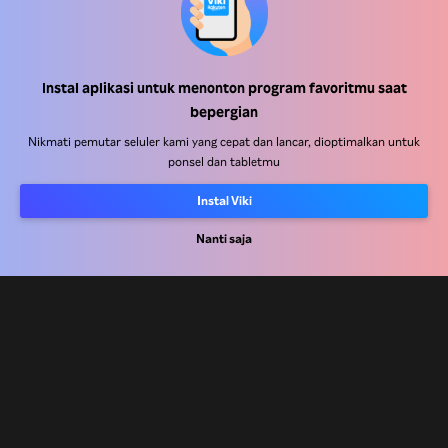
Instal aplikasi untuk menonton program favoritmu saat
Pusat Bantuan
bepergian
Bekerja Bersama Kami
Nikmati pemutar seluler kami yang cepat dan lancar, dioptimalkan untuk
ponsel dan tabletmu
Mitra Distribusi
Instal Viki
Pengiklan
Pusat Pers
Nanti saja
Ketentuan Penggunaan
Kebijakan Privasi
Kebijakan Cookie dan Teknologi Penelusuran
Kebijakan Hak Cipta