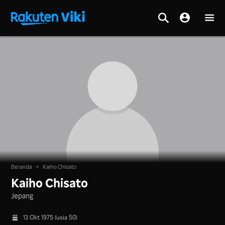
Beranda
>
Kaiho Chisato
Kaiho Chisato
Jepang
13 Okt 1975 (usia 50)