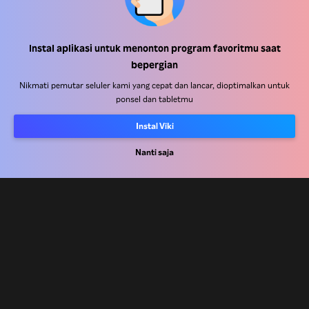
Pusat Bantuan
Instal aplikasi untuk menonton program favoritmu saat
bepergian
Bekerja Bersama Kami
Nikmati pemutar seluler kami yang cepat dan lancar, dioptimalkan untuk
ponsel dan tabletmu
Mitra Distribusi
Pengiklan
Instal Viki
Pusat Pers
Nanti saja
Ketentuan Penggunaan
Kebijakan Privasi
Kebijakan Cookie dan Teknologi Penelusuran
Kebijakan Hak Cipta