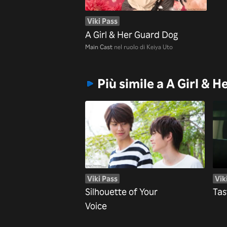
Viki Pass
A Girl & Her Guard Dog
Main Cast
nel ruolo di Keiya Uto
Più simile a A Girl & 
Viki Pass
Vik
Silhouette of Your
Tas
Voice