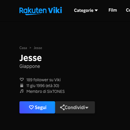
Film
C
Categorie
Casa
>
Jesse
Jesse
Giappone
189 follower su Viki
11 giu 1996 (età 30)
Membro di SixTONES
Segui
Condividi