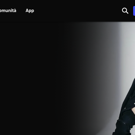
omunità
App