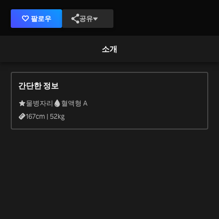
팔로우
공유
소개
간단한 정보
물병자리
혈액형 A
167
cm |
52
kg