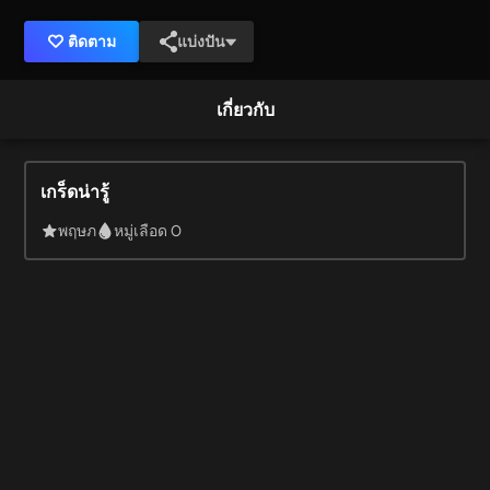
ติดตาม
แบ่งปัน
เกี่ยวกับ
เกร็ดน่ารู้
พฤษภ
หมู่เลือด O