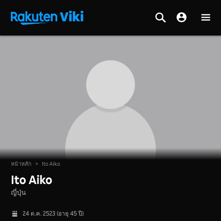
หน้าหลัก
>
Ito Aiko
Ito Aiko
ญี่ปุ่น
24 ต.ค. 2523 (อายุ 45 ปี)