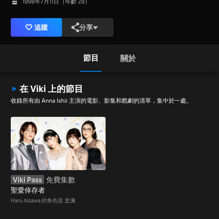
1998年7月11日（年齡 28）
追蹤
分享
節目
關於
在 Viki 上的節目
收錄所有由 Anna Ishii 主演的電影、影集和戲劇的清單，集中於一處。
Viki Pass
免費集數
聖愛倖存者
Haru Aizawa 的角色是
主演