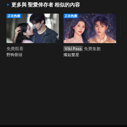
更多與 聖愛倖存者 相似的內容
正在热播
正在热播
正
免費觀看
Viki Pass
免費集數
Vi
野狗骨頭
燦如繁星
給