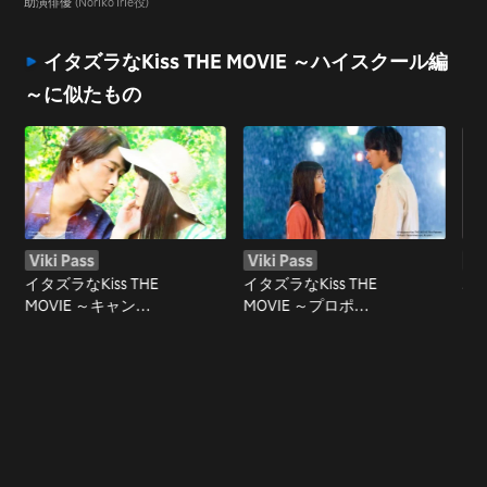
ル編～
助演俳優
(Noriko Irie役)
イタズラなKiss THE MOVIE ～ハイスクール編
～に似たもの
Viki Pass
Viki Pass
Vi
イタズラなKiss THE
イタズラなKiss THE
Ani
MOVIE ～キャンパ
MOVIE ～プロポー
ス編～
ズ編～