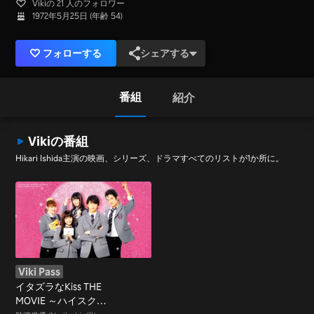
Vikiの 21 人のフォロワー
1972年5月25日 (年齢 54)
フォローする
シェアする
番組
紹介
Vikiの番組
Hikari Ishida主演の映画、シリーズ、ドラマすべてのリストが1か所に。
Viki Pass
イタズラなKiss THE
MOVIE ～ハイスクー