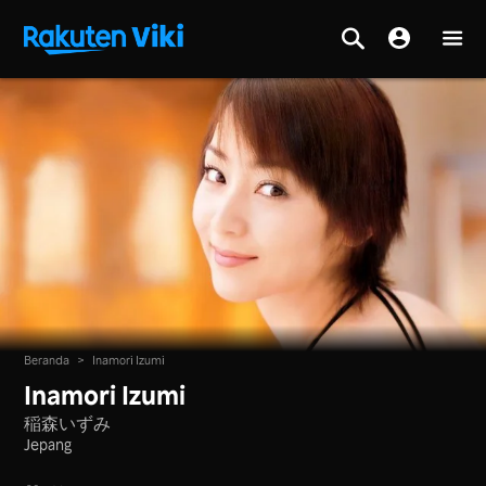
Beranda
>
Inamori Izumi
Inamori Izumi
稲森いずみ
Jepang