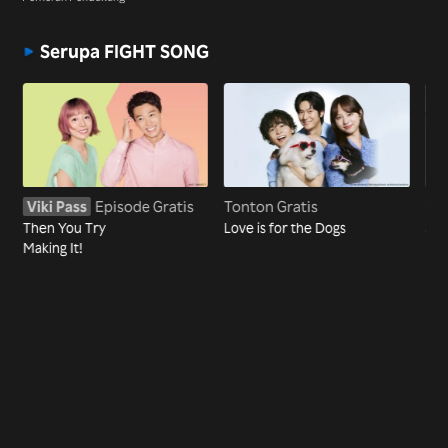
Serupa FIGHT SONG
Viki Pass
Episode Gratis
Tonton Gratis
Ton
Then You Try
Love is for the Dogs
36,
Making It!
Da