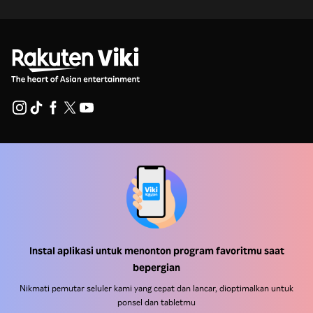
Pusat Bantuan
Bekerja Bersama Kami
Mitra Distribusi
Pengiklan
Instal aplikasi untuk menonton program favoritmu saat
Pusat Pers
bepergian
Nikmati pemutar seluler kami yang cepat dan lancar, dioptimalkan untuk
Ketentuan Penggunaan
ponsel dan tabletmu
Kebijakan Privasi