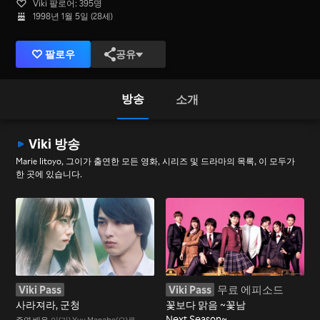
Viki 팔로어: 395명
1998년 1월 5일 (28세)
팔로우
공유
방송
소개
Viki 방송
Marie Iitoyo, 그이가 출연한 모든 영화, 시리즈 및 드라마의 목록, 이 모두가
한 곳에 있습니다.
Viki Pass
Viki Pass
무료 에피소드
사라져라, 군청
꽃보다 맑음 ~꽃남
Next Season~
주연 배우
이(가) Yuu Manabe(으)로