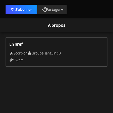
S'abonner
Partager
À propos
En bref
Scorpion
Groupe sanguin : B
162
cm