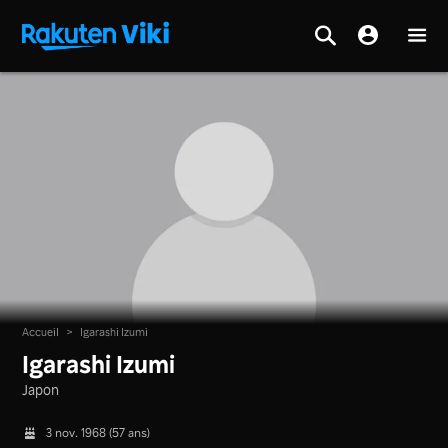
Accueil
>
Igarashi Izumi
Igarashi Izumi
Japon
3 nov. 1968 (57 ans)