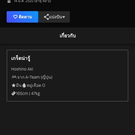
14 มี.ค. 2520 (อายุ 49 ปี)
ติดตาม
แบ่งปัน
เกี่ยวกับ
เกร็ดน่ารู้
Hoshino Aki
จาก A-Team (ญี่ปุ่น)
มีน
หมู่เลือด O
165
cm |
47
kg