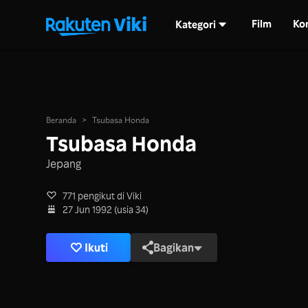
Film
Ko
Kategori
Beranda
>
Tsubasa Honda
Tsubasa Honda
Jepang
771 pengikut di Viki
27 Jun 1992 (usia 34)
Ikuti
Bagikan